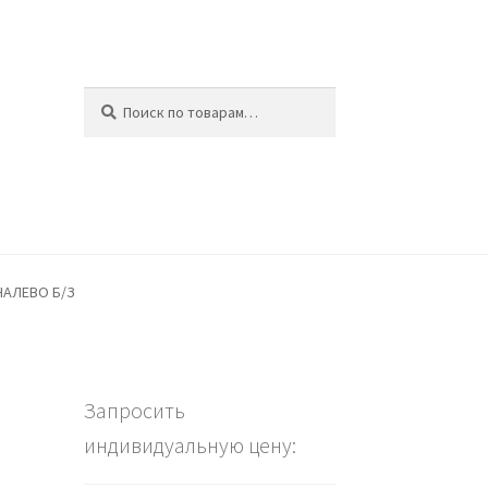
Искать:
Поиск
ина
НАЛЕВО Б/З
Запросить
индивидуальную цену: