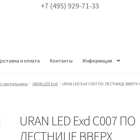
+7 (495) 929-71-33
оставка и оплата
Контакты
Информация
ея
Доставка и оплата
Заказ проекта освещения
Контакты
Корз
 светильники
URAN LED Exd
URAN LED Exd С007 ПО ЛЕСТНИЦЕ ВВЕРХ 
аккаунт
ест кронштейнов «Opora Engineering»
Отправить заявку
URAN LED Exd С007 ПО
альности
Сертификаты
Таблица выбора вводного щитка
ЛЕСТНИЦЕ ВВЕРХ