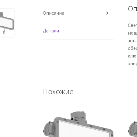
Оп
Описание
Све
Детали
мощ
зон
обе
алю
эне
Похожие