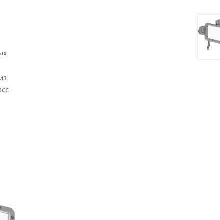
ых
из
асс