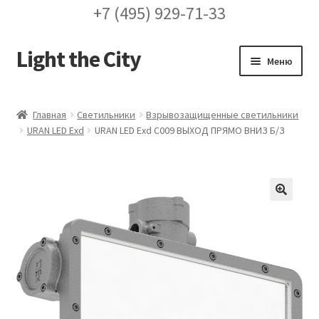
+7 (495) 929-71-33
Light the City
Перейти
Перейти
Меню
к
к
навигации
содержимому
Главная
Главная
Светильники
Взрывозащищенные светильники
URAN LED Exd
URAN LED Exd С009 ВЫХОД ПРЯМО ВНИЗ Б/З
FAQ про кронштейны
Бренды
Галерея
🔍
Доставка и оплата
Заказ проекта освещения