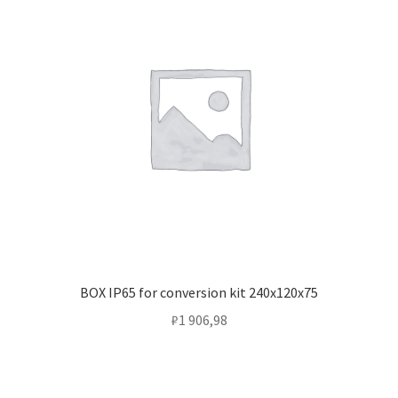
Контакты
Корзина
Маркировка опор «Opora engineering»
Мой аккаунт
Обозначения стандартных установочных мест
кронштейнов «Opora Engineering»
Отправить заявку
BOX IP65 for conversion kit 240х120х75
Оформление заказа
₽
1 906,98
Политика конфиденциальности