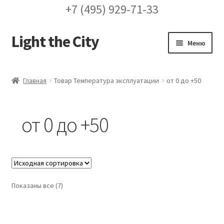
+7 (495) 929-71-33
Light the City
Перейти
Перейти
Меню
к
к
навигации
содержимому
Главная
Главная
Товар Температура эксплуатации
от 0 до +50
FAQ про кронштейны
от 0 до +50
Бренды
Галерея
Доставка и оплата
Показаны все (7)
Заказ проекта освещения