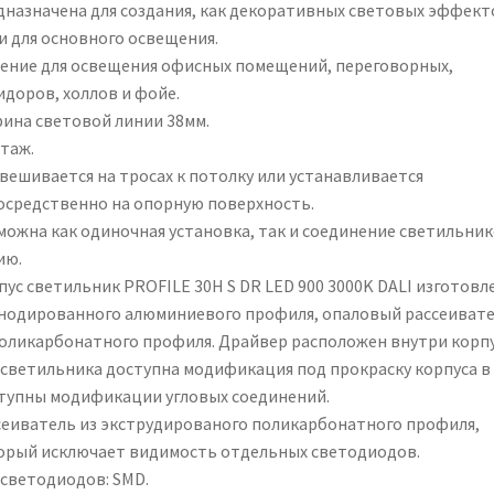
дназначена для создания, как декоративных световых эффект
и для основного освещения.
ение для освещения офисных помещений, переговорных,
идоров, холлов и фойе.
ина световой линии 38мм.
таж.
вешивается на тросах к потолку или устанавливается
осредственно на опорную поверхность.
можна как одиночная установка, так и соединение светильник
ию.
пус светильник PROFILE 30H S DR LED 900 3000K DALI изготовл
анодированного алюминиевого профиля, опаловый рассеиват
поликарбонатного профиля. Драйвер расположен внутри корпу
 светильника доступна модификация под прокраску корпуса в 
тупны модификации угловых соединений.
сеиватель из экструдированого поликарбонатного профиля,
орый исключает видимость отдельных светодиодов.
 светодиодов: SMD.