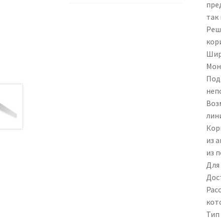
пре
так 
Реш
кор
Шир
Мон
Под
неп
Воз
лин
Кор
из 
из 
Для
Дос
Рас
кот
Тип