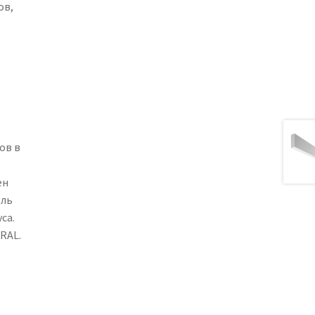
ов,
ов в
ен
ель
са.
RAL.