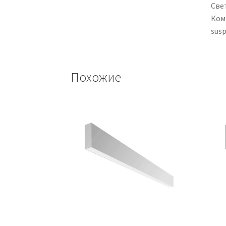
Све
Ком
susp
Похожие