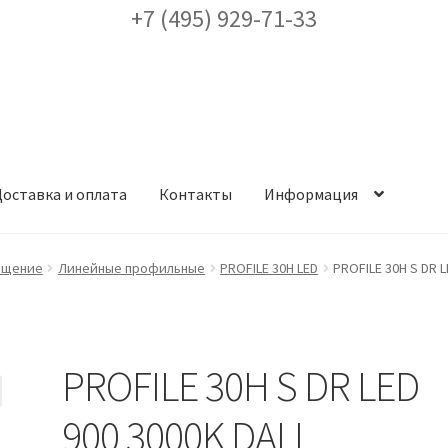
+7 (495) 929-71-33
оставка и оплата
Контакты
Информация
ея
Доставка и оплата
Заказ проекта освещения
Контакты
Корз
ещение
Линейные профильные
PROFILE 30H LED
PROFILE 30H S DR L
аккаунт
ест кронштейнов «Opora Engineering»
Отправить заявку
PROFILE 30H S DR LED
альности
Сертификаты
Таблица выбора вводного щитка
900 3000K DALI