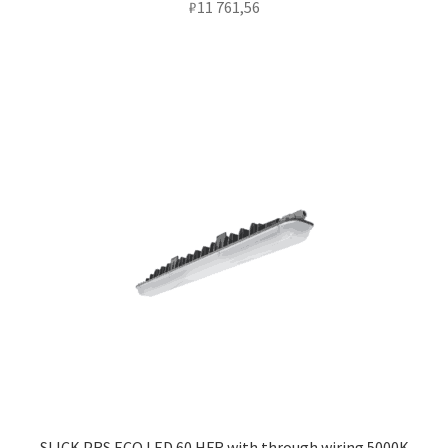
₽
11 761,56
SLICK.PRS ECO LED 60 HFR with through wiring 5000K