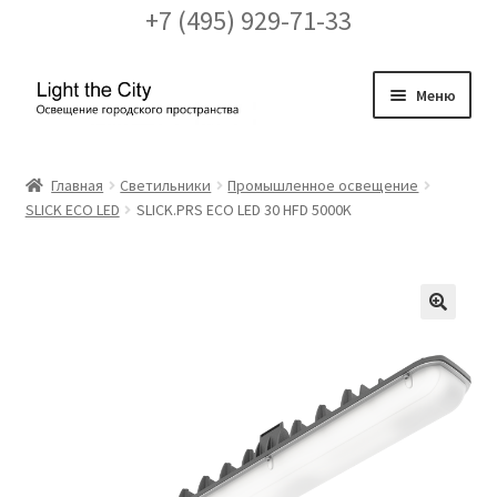
+7 (495) 929-71-33
Перейти
Перейти
Меню
к
к
навигации
содержимому
Главная
Главная
Светильники
Промышленное освещение
SLICK ECO LED
SLICK.PRS ECO LED 30 HFD 5000K
FAQ про кронштейны
Бренды
Галерея
🔍
Доставка и оплата
Заказ проекта освещения